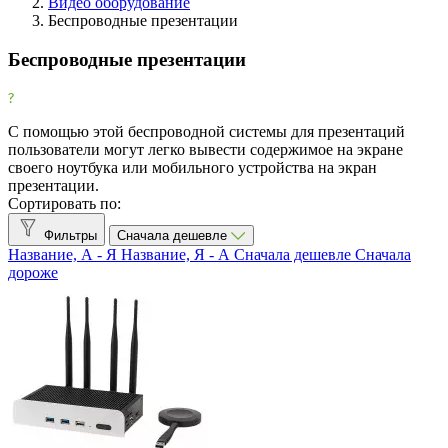
Видео оборудование
Беспроводные презентации
Фильтры
Очистить
Беспроводные презентации
Фильтр
Товары со скидкой
С помощью этой беспроводной системы для презентаций
Товары со скидкой
1
пользователи могут легко вывести содержимое на экране
своего ноутбука или мобильного устройства на экран
Все производители
презентации.
Сортировать по:
Atlona
1
Barco
7
Фильтры
Сначала дешевле
Название, А - Я
Название, Я - А
Сначала дешевле
Сначала
BenQ
1
дороже
Cisco
1
Crestron
4
Extron
3
EZCast
6
Huddly
1
Kindermann
1
Kramer Electronics
7
Logitech
3
Mersive
2