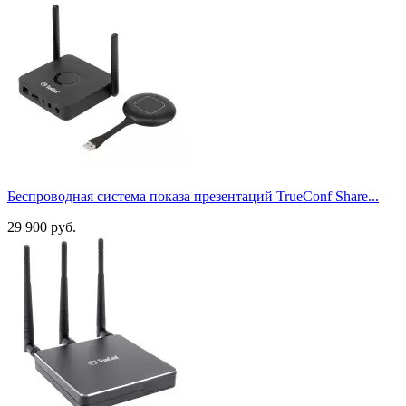
D-Sub 15
2
DisplayPort
2
HDMI A
15
HDMI C
4
MicroSD
1
RJ45
14
TRS jack 3,5 мм
3
USB-A
19
USB-B
3
USB-C
8
Беспроводная система показа презентаций TrueConf Share...
Радиус действия, м
29 900 руб.
до 10 м
1
до 30 м
3
Кол-во одновременных подключений
18
1
32
2
40
1
64
2
254
1