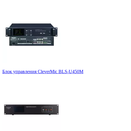
Позиционирование
Аквариумы (до 3 чел.)
4
Большая переговорная (более 13 чел.)
2
Малая переговорная (до 6 чел.)
6
Средняя переговорная (до 12 чел.)
4
Тип системы
Аксессуары
1
Блок управления
12
Конференц-система (комплект)
5
Блок управления CleverMic BLS-U450M
Конференц-система (комплект, 4 микрофона)
1
Установка в стойку
Есть
22
Нет
8
Исполнение (корпус)
1U
10
2U
12