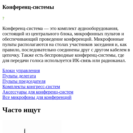
Фильтры
Конференц-системы
Очистить
Фильтр
Рекомендованные бренды
Конференц-система — это комплект аудиооборудования,
состоящий из центрального блока, микрофонных пультов и
обеспечивающий проведение конференций. Микрофонные
clevermic BKR
120
пульты располагаются на столах участников заседания и, как
правило, последовательно соединены друг с другом кабелем в
Клеверкам
0
цепочку. Также есть беспроводные конференц-системы, где
для передачи голоса используется ИК-связь или радиоканал.
Клевермик
45
Блоки управления
Труконф
0
Пульты делегата
Пульты председателя
Все производители
Комплекты конгресс-систем
Аксессуары для конференц-систем
AKG
4
Все микрофоны для конференций
Audio-Technica
5
Beyerdynamic
2
Часто ищут
Bosch
4
CleverMic
47
clevermic BKR
120
Crestron
1