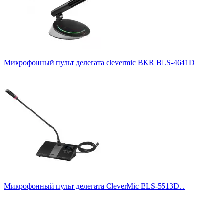
Время автономной работы, ч
15
1
24
1
7
1
Микрофонный пульт делегата clevermic BKR BLS-4641D
8
8
Кол-во пультов на блок управления
Источник питания
батарейки
17
встроенный аккумулятор
34
от блока управления
66
Беспроводное подключение
Есть
3
Нет
1
Микрофонный пульт делегата CleverMic BLS-5513D...
Показать товары
198