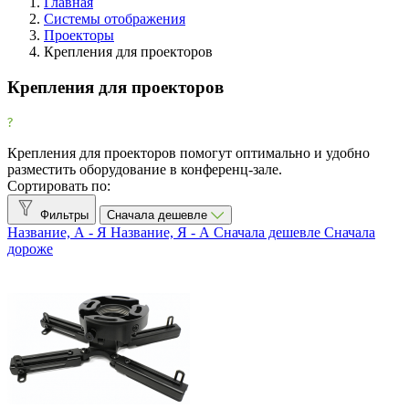
Главная
Системы отображения
Проекторы
Фильтры
Крепления для проекторов
Очистить
Крепления для проекторов
Фильтр
Все производители
Brateck
4
Крепления для проекторов помогут оптимально и удобно
Wize
21
разместить оборудование в конференц-зале.
Сортировать по:
Тип крепления
Фильтры
Сначала дешевле
Мобильное
4
Название, А - Я
Название, Я - А
Сначала дешевле
Сначала
дороже
Настенное
2
Потолочное
15
Показать товары
25