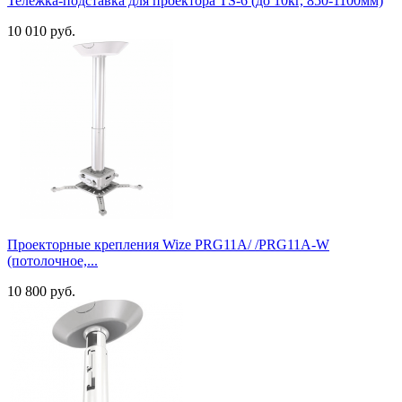
Тележка-подставка для проектора TS-6 (до 10кг, 850-1100мм)
10 010 руб.
Проекторные крепления Wize PRG11A/ /PRG11A-W
(потолочное,...
10 800 руб.