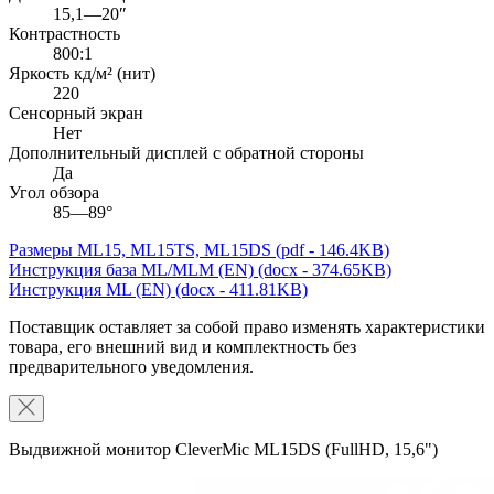
15,1—20″
Контрастность
800:1
Яркость кд/м² (нит)
220
Сенсорный экран
Нет
Дополнительный дисплей с обратной стороны
Да
Угол обзора
85—89°
Размеры ML15, ML15TS, ML15DS
(pdf - 146.4KB)
Инструкция база ML/MLM (EN)
(docx - 374.65KB)
Инструкция ML (EN)
(docx - 411.81KB)
Поставщик оставляет за собой право изменять характеристики
товара, его внешний вид и комплектность без
предварительного уведомления.
Выдвижной монитор CleverMic ML15DS (FullHD, 15,6")