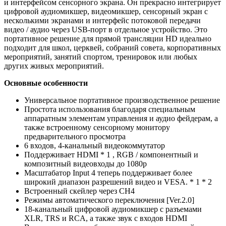
и интерфейсом сенсорного экрана. Он прекрасно интегрирует
цифровой аудиомикшер, видеомикшер, сенсорный экран с
несколькими экранами и интерфейс потоковой передачи
видео / аудио через USB-порт в отдельное устройство. Это
портативное решение для прямой трансляции HD идеально
подходит для школ, церквей, собраний совета, корпоративных
мероприятий, занятий спортом, тренировок или любых
других живых мероприятий.
Основные особенности
Универсальное портативное производственное решение
Простота использования благодаря специальным
аппаратным элементам управления и аудио фейдерам, а
также встроенному сенсорному монитору
предварительного просмотра
6 входов, 4-канальный видеокоммутатор
Поддерживает HDMI * 1 , RGB / компонентный и
композитный видеовходы до 1080p
Масштабатор Input 4 теперь поддерживает более
широкий диапазон разрешений видео и VESA. * 1 * 2
Встроенный скейлер через CH4
Режимы автоматического переключения [Ver.2.0]
18-канальный цифровой аудиомикшер с разъемами
XLR, TRS и RCA, а также звук с входов HDMI