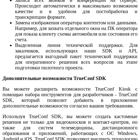
Запись всех звонков и конференций на сервере.
Происходит автоматически в максимально возможном
качестве и в удобном для постобработки и
транскрипции формате.
Замена изображения оператора контентом или данными.
Например, для захвата отдельного окна на ПК оператора
для показа клиенту схемы автомобиля или состояния его
счета.
Выделенная линия технической поддержки. Для
заказчиков, использующих наши SDK и API,
предлагается выгодный пакет технической поддержки
для оперативного решения всех вопросов на этапе
подготовки пилотного проекта.
Дополнительные возможности TrueConf SDK
Вы можете расширить возможности TrueConf Kiosk с
помощью набора инструментов для разработчиков - TrueConf
SDK, который позволит добавить в приложение
дополнительные возможности согласно вашим требованиям.
Используя TrueConf SDK, вы можете создать кастомные
решения не только для видеокиосков и контакт-центров, но
также для систем телемедицины, дистанционного
образования и приложений, работающих с ОС Windows,
Android и iOS. TrueConf SDK позволяют внедрить технологию