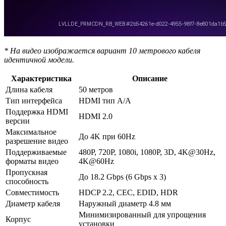
* На видео изображается вариант 10 метрового кабеля
идентичной модели.
Характеристика
Описание
Длина кабеля
50 метров
Тип интерфейса
HDMI тип A/A
Поддержка HDMI
HDMI 2.0
версии
Максимальное
До 4K при 60Hz
разрешение видео
Поддерживаемые
480P, 720P, 1080i, 1080P, 3D, 4K@30Hz,
форматы видео
4K@60Hz
Пропускная
До 18.2 Gbps (6 Gbps x 3)
способность
Совместимость
HDCP 2.2, CEC, EDID, HDR
Диаметр кабеля
Наружный диаметр 4.8 мм
Минимизированный для упрощения
Корпус
установки