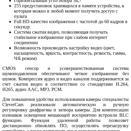
Горизонтальный угол обзора 54,7°
255 предустановок хранящихся в памяти устройства, к
которым можно в любой момент получить доступ с
пульта
Full HD качество изображения с частотой до 60 кадров в
секунду
Система сжатия видео, позволяющая получать
стабильное изображение при слабом интернет
соединении
Возможность производить настройку видео (цвет,
насыщенность, яркость, контрастность, резкость, гамма,
Ч/Б режим)
CMOS сенсор и усовершенствованная система
шумоподавления обеспечивают четкое изображение без
шумов. Компрессия аудио и видео каналов поддерживается за
счет сжатия видео в соответствии со стандартами Н.264,
Н265, аудио AAC, MP3, PCM.
Для повышения удобства использования камеры специалисты
CleverCam реализовали автоматическую и ручную
регулировку диафрагмы и затвора камеры. Для компенсации
излишков освещения мешающей восприятию встроили BLC
функцию. Функция удаленной работы позволяет
дистанционно обновлять ПО, осуществлять перезагрузку
устройства, а также возвращать его в исходное положение.