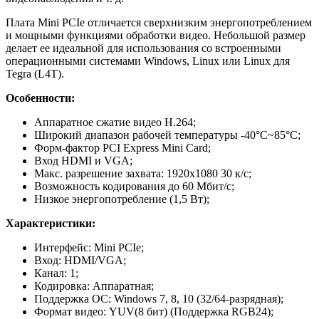
Плата Mini PCIe отличается сверхнизким энергопотреблением
и мощными функциями обработки видео. Небольшой размер
делает ее идеальной для использования со встроенными
операционными системами Windows, Linux или Linux для
Tegra (L4T).
Особенности:
Аппаратное сжатие видео H.264;
Широкий диапазон рабочей температуры -40°C~85°C;
Форм-фактор PCI Express Mini Card;
Вход HDMI и VGA;
Макс. разрешение захвата: 1920x1080 30 к/с;
Возможность кодирования до 60 Мбит/с;
Низкое энергопотребление (1,5 Вт);
Характеристики:
Интерфейс: Mini PCIe;
Вход: HDMI/VGA;
Канал: 1;
Кодировка: Аппаратная;
Поддержка ОС: Windows 7, 8, 10 (32/64-разрядная);
Формат видео: YUV(8 бит) (Поддержка RGB24);