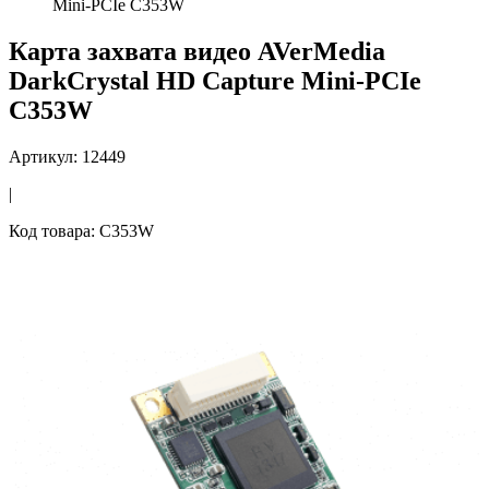
Mini-PCIe C353W
Карта захвата видео AVerMedia
DarkCrystal HD Capture Mini-PCIe
C353W
Артикул: 12449
|
Код товара: C353W