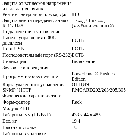
Защита от всплесков напряжения
и фильтация шумов
Рейтинг энергии всплеска, Дж
810
Защита линии передачи данных
1 вход / 1 выход
RJ11/RJ45
(комбинированный)
Подключение и управление
Панель управления с ЖК-
ЕСТЬ
дисплеем
Порт USB
ЕСТЬ
Последовательный порт (RS-232)
ЕСТЬ
Индикация
Включение
Звуковые оповещения
PowerPanel® Business
Программное обеспечение
Edition
Карта удаленного управления
ОПЦИЯ
SNMP / HTTP
RMCARD202/203/205/305
Физические характеристики
Форм-фактор
Rack
Модуль ИБП
Габариты, мм (ШxВxГ)
433 x 44 x 485
Вес, кг
19,4
Высота в стойке
1U
Габариты в упаковке