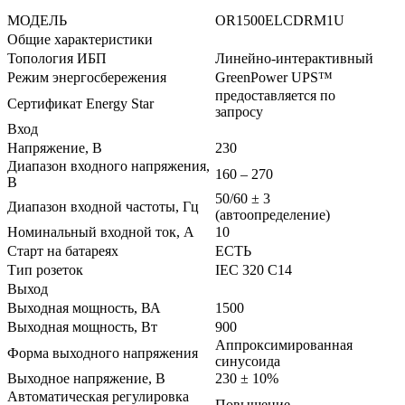
МОДЕЛЬ
OR1500ELCDRM1U
Общие характеристики
Топология ИБП
Линейно-интерактивный
Режим энергосбережения
GreenPower UPS™
предоставляется по
Сертификат Energy Star
запросу
Вход
Напряжение, В
230
Диапазон входного напряжения,
160 – 270
В
50/60 ± 3
Диапазон входной частоты, Гц
(автоопределение)
Номинальный входной ток, А
10
Старт на батареях
ЕСТЬ
Тип розеток
IEC 320 C14
Выход
Выходная мощность, ВА
1500
Выходная мощность, Вт
900
Аппроксимированная
Форма выходного напряжения
синусоида
Выходное напряжение, В
230 ± 10%
Автоматическая регулировка
Повышение