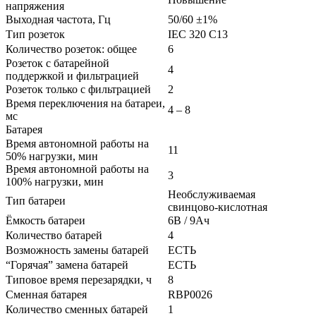
напряжения
Выходная частота, Гц
50/60 ±1%
Тип розеток
IEC 320 C13
Количество розеток: общее
6
Розеток с батарейной
4
поддержкой и фильтрацией
Розеток только с фильтрацией
2
Время переключения на батареи,
4 – 8
мс
Батарея
Время автономной работы на
11
50% нагрузки, мин
Время автономной работы на
3
100% нагрузки, мин
Необслуживаемая
Тип батареи
свинцово-кислотная
Ёмкость батареи
6В / 9Ач
Количество батарей
4
Возможность замены батарей
ЕСТЬ
“Горячая” замена батарей
ЕСТЬ
Типовое время перезарядки, ч
8
Сменная батарея
RBP0026
Количество сменных батарей
1