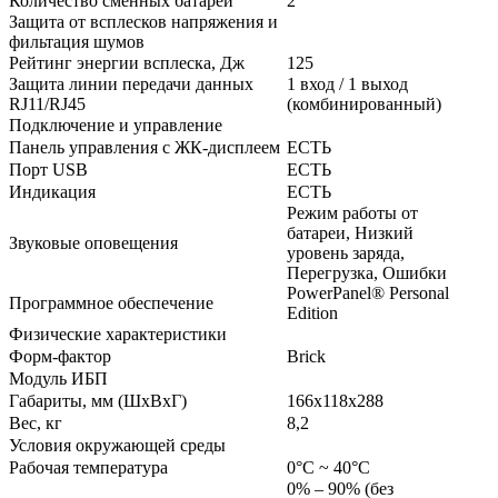
Количество сменных батарей
2
Защита от всплесков напряжения и
фильтация шумов
Рейтинг энергии всплеска, Дж
125
Защита линии передачи данных
1 вход / 1 выход
RJ11/RJ45
(комбинированный)
Подключение и управление
Панель управления с ЖК-дисплеем
ЕСТЬ
Порт USB
ЕСТЬ
Индикация
ЕСТЬ
Режим работы от
батареи, Низкий
Звуковые оповещения
уровень заряда,
Перегрузка, Ошибки
PowerPanel® Personal
Программное обеспечение
Edition
Физические характеристики
Форм-фактор
Brick
Модуль ИБП
Габариты, мм (ШxВxГ)
166x118x288
Вес, кг
8,2
Условия окружающей среды
Рабочая температура
0°C ~ 40°C
0% – 90% (без