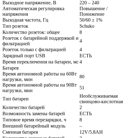
Выходное напряжение, В
220 – 240
Автоматическая регулировка
Повышение /
напряжения
Понижение
Выходная частота, Гц
50/60 ± 1%
Тип розеток
Schuko
Количество розеток: общее
8
Розеток с батарейной поддержкой и
4
фильтрацией
Розеток только с фильтрацией
4
Зарядный порт USB
ЕСТЬ
Время переключения на батареи, мс
4
Батарея
Время автономной работы на 60Вт
80
нагрузки, мин
Время автономной работы на 90Вт
51
нагрузки, мин
Необслуживаемая
Тип батареи
свинцово-кислотная
Количество батарей
2
Возможность замены батарей
ЕСТЬ
Типовое время перезарядки, ч
8
Внешний батарейный модуль
–
Сменная батарея
12V/5.8AH