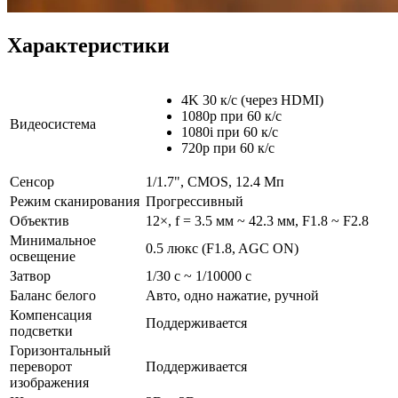
Характеристики
4K 30 к/с (через HDMI)
1080p при 60 к/с
Видеосистема
1080i при 60 к/с
720p при 60 к/с
Сенсор
1/1.7", CMOS, 12.4 Мп
Режим сканирования
Прогрессивный
Объектив
12×, f = 3.5 мм ~ 42.3 мм, F1.8 ~ F2.8
Минимальное
0.5 люкс (F1.8, AGC ON)
освещение
Затвор
1/30 с ~ 1/10000 с
Баланс белого
Авто, одно нажатие, ручной
Компенсация
Поддерживается
подсветки
Горизонтальный
переворот
Поддерживается
изображения