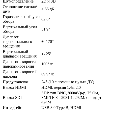
Шумоподавление
2D и 3D
Отношение сигнал/
> 55 дБ
шум
Горизонтальный угол
82.6°
обзора
Вертикальный угол
51.9°
обзора
Диапазон
горизонтального
+- 170°
вращения
Вертикальный
+- 25°
диапазон вращения
Диапазон скорости
100° /с
панорамирования
Диапазон скоростей
69.9° /с
наклона
Предустановки
245 (10 с помощью пульта ДУ)
Выход HDMI
HDMI, версия 1.4a, 2.0
SDI: тип BNC, 800mVp-p, 75 Ом,
Выход SDI
SMPTE ST 2081-1, 292M, стандарт
424M
Интерфейс
USB 3.0 Type B, HDMI